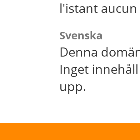
l'istant aucu
Svenska
Denna domän 
Inget innehål
upp.